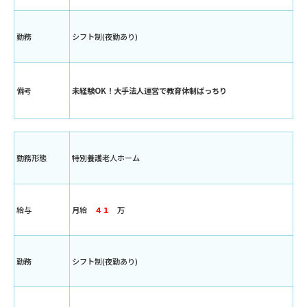
勤務
シフト制(夜勤あり)
備考
未経験OK！大手法人運営で教育体制ばっちり
勤務形態
特別養護老人ホーム
給与
月給
４１
万
勤務
シフト制(夜勤あり)