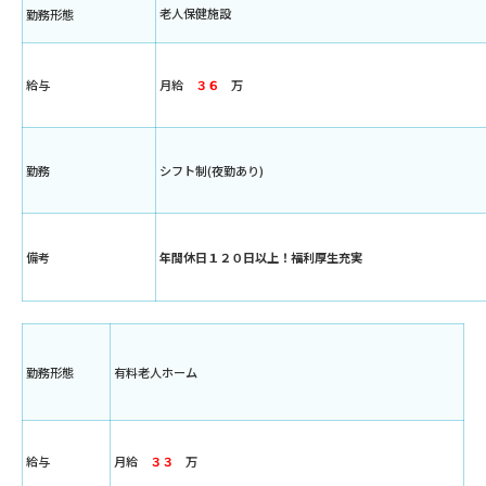
老人保健施設
勤務形態
給与
月給
３６
万
勤務
シフト制(夜勤あり)
備考
年間休日１２０日以上！福利厚生充実
勤務形態
有料老人ホーム
給与
月給
３３
万