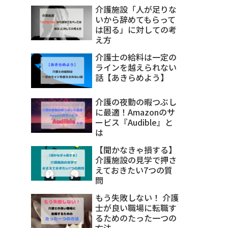
介護施設「人が足りな
いから辞めてもらって
は困る」に対しての考
え方
介護士の給料は一定の
ラインを越えられない
話【あきらめよう】
介護の夜勤の暇つぶし
に最適！Amazonのサ
ービス『Audible』と
は
【聞かなきゃ損する】
介護施設の見学で押さ
えておきたい7つの質
問
もう失敗しない！ 介護
士が良い職場に転職す
るためのたった一つの