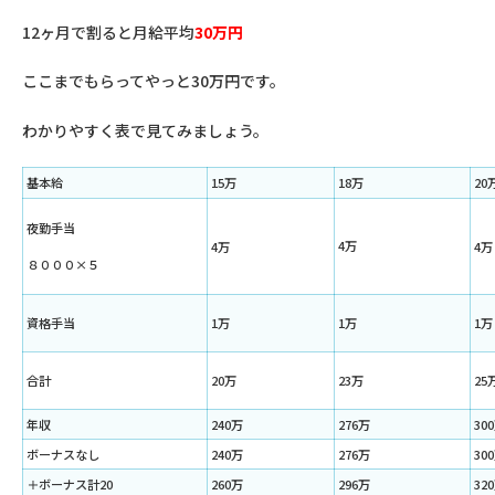
12ヶ月で割ると月給平均
30
万円
ここまでもらってやっと30万円です。
わかりやすく表で見てみましょう。
基本給
15万
18万
20
夜勤手当
4万
4万
4
８０００×５
資格手当
1万
1万
1万
合計
20万
23万
25
年収
240万
276万
30
ボーナスなし
240万
276万
30
＋ボーナス計20
260万
296万
32