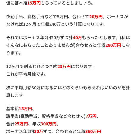
仮に基本給
15
万円
もらっているとしましょう。
夜勤手当、資格手当などで5万円、合わせて
20
万円
。ボーナスが
なければ12ヶ月で年収240万という計算になります。
それではボーナス年2回20万ずつ計
40
万
もらったとします。(私は
そんなにもらったことありませんが)合わせると年収
280
万円
にな
ります。
12ヶ月で割るとひとつき約
23
万円
になります。
これが平均月給です。
次に平均月給30万になるにはどのくらいもらえればいいのかを計
算します。
基本給
18
万円
、
諸手当(夜勤手当、資格手当など合わせて)
7
万円
、
合計
25
万円
、年収
300
万円
、
ボーナス年2回
30
万
ずつ、合わせると年収
360
万円