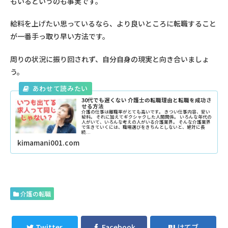
もいるというのも事実です。
給料を上げたい思っているなら、より良いところに転職すること
が一番手っ取り早い方法です。
周りの状況に振り回されず、自分自身の現実と向き合いましょ
う。
30代でも遅くない 介護士の転職理由と転職を成功さ
せる方法
介護の仕事は離職率がとても高いです。 きつい仕事内容、安い
給料。 それに加えてギクシャクした人間関係。 いろんな年代の
人がいて、いろんな考えの人がいる介護業界。 そんな介護業界
で生きていくには、職場選びをきちんとしないと、絶対に長
続...
kimamani001.com
介護の転職
Twitter
Facebook
はてブ