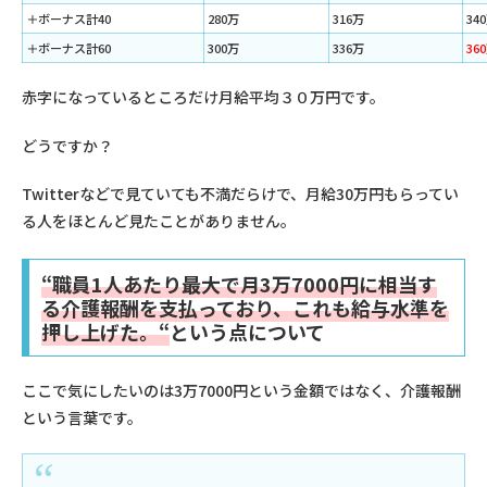
＋ボーナス計40
280万
316万
34
＋ボーナス計60
300万
336万
36
赤字になっているところだけ月給平均３０万円です。
どうですか？
Twitterなどで見ていても不満だらけで、月給30万円もらってい
る人をほとんど見たことがありません。
“
職員
1
人あたり最大で月
3
万
7000
円に相当す
る介護報酬を支払っており、これも給与水準を
押し上げた。
“
という点について
ここで気にしたいのは3万7000円という金額ではなく、介護報酬
という言葉です。